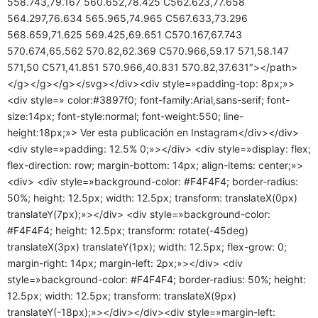
558.743,79.167 560.652,78.425 C562.623,77.658
564.297,76.634 565.965,74.965 C567.633,73.296
568.659,71.625 569.425,69.651 C570.167,67.743
570.674,65.562 570.82,62.369 C570.966,59.17 571,58.147
571,50 C571,41.851 570.966,40.831 570.82,37.631″></path>
</g></g></g></svg></div><div style=»padding-top: 8px;»>
<div style=» color:#3897f0; font-family:Arial,sans-serif; font-
size:14px; font-style:normal; font-weight:550; line-
height:18px;»> Ver esta publicación en Instagram</div></div>
<div style=»padding: 12.5% 0;»></div> <div style=»display: flex;
flex-direction: row; margin-bottom: 14px; align-items: center;»>
<div> <div style=»background-color: #F4F4F4; border-radius:
50%; height: 12.5px; width: 12.5px; transform: translateX(0px)
translateY(7px);»></div> <div style=»background-color:
#F4F4F4; height: 12.5px; transform: rotate(-45deg)
translateX(3px) translateY(1px); width: 12.5px; flex-grow: 0;
margin-right: 14px; margin-left: 2px;»></div> <div
style=»background-color: #F4F4F4; border-radius: 50%; height:
12.5px; width: 12.5px; transform: translateX(9px)
translateY(-18px);»></div></div><div style=»margin-left: