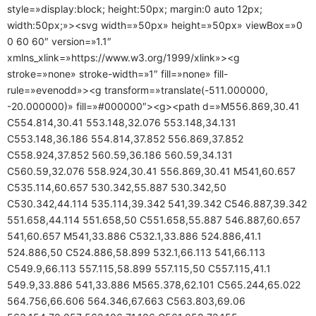
style=»display:block; height:50px; margin:0 auto 12px;
width:50px;»><svg width=»50px» height=»50px» viewBox=»0
0 60 60″ version=»1.1″
xmlns_xlink=»https://www.w3.org/1999/xlink»><g
stroke=»none» stroke-width=»1″ fill=»none» fill-
rule=»evenodd»><g transform=»translate(-511.000000,
-20.000000)» fill=»#000000″><g><path d=»M556.869,30.41
C554.814,30.41 553.148,32.076 553.148,34.131
C553.148,36.186 554.814,37.852 556.869,37.852
C558.924,37.852 560.59,36.186 560.59,34.131
C560.59,32.076 558.924,30.41 556.869,30.41 M541,60.657
C535.114,60.657 530.342,55.887 530.342,50
C530.342,44.114 535.114,39.342 541,39.342 C546.887,39.342
551.658,44.114 551.658,50 C551.658,55.887 546.887,60.657
541,60.657 M541,33.886 C532.1,33.886 524.886,41.1
524.886,50 C524.886,58.899 532.1,66.113 541,66.113
C549.9,66.113 557.115,58.899 557.115,50 C557.115,41.1
549.9,33.886 541,33.886 M565.378,62.101 C565.244,65.022
564.756,66.606 564.346,67.663 C563.803,69.06