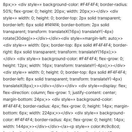
8px;»> <div style=» background-color: #F4F4F4; border-radius:
50%; flex-grow: 0; height: 20px; width: 20px;»></div> <div
style=» width: 0; height: 0; border-top: 2px solid transparent;
border-left: 6px solid #f4f4f4; border-bottom: 2px solid
transparent; transform: translateX(16px) translateY(-4px)
rotate(30deg)»></div></div><div style=»margin-left: auto;»>
<div style=» width: 0px; border-top: 8px solid #F4F4F4; border-
right: 8px solid transparent; transform: translateY(16px);»>
</div> <div style=» background-color: #F4F4F4; flex-grow: 0;
height: 12px; width: 16px; transform: translateY(-4px);»></div>
<div style=» width: 0; height: 0; border-top: 8px solid #F4F4F4;
border-left: 8px solid transparent; transform: translateY(-4px)
translateX(8px);»></div></div></div> <div style=»display: flex;
flex-direction: column; flex-grow: 1; justify-content: center;
margin-bottom: 24px;»> <div style=» background-color:
#F4F4F4; border-radius: 4px; flex-grow: 0; height: 14px; margin-
bottom: 6px; width: 224px;»></div> <div style=» background-
color: #F4F4F4; border-radius: 4px; flex-grow: 0; height: 14px;
width: 144px;»></div></div></a><p style=» color:#c9c8cd;