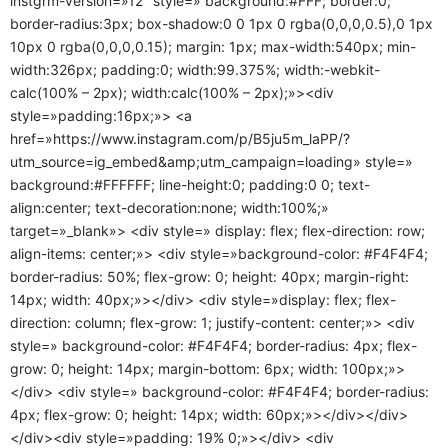
instgrm-version=»12″ style=» background:#FFF; border:0;
border-radius:3px; box-shadow:0 0 1px 0 rgba(0,0,0,0.5),0 1px
10px 0 rgba(0,0,0,0.15); margin: 1px; max-width:540px; min-
width:326px; padding:0; width:99.375%; width:-webkit-
calc(100% – 2px); width:calc(100% – 2px);»><div
style=»padding:16px;»> <a
href=»https://www.instagram.com/p/B5ju5m_laPP/?
utm_source=ig_embed&amp;utm_campaign=loading» style=»
background:#FFFFFF; line-height:0; padding:0 0; text-
align:center; text-decoration:none; width:100%;»
target=»_blank»> <div style=» display: flex; flex-direction: row;
align-items: center;»> <div style=»background-color: #F4F4F4;
border-radius: 50%; flex-grow: 0; height: 40px; margin-right:
14px; width: 40px;»></div> <div style=»display: flex; flex-
direction: column; flex-grow: 1; justify-content: center;»> <div
style=» background-color: #F4F4F4; border-radius: 4px; flex-
grow: 0; height: 14px; margin-bottom: 6px; width: 100px;»>
</div> <div style=» background-color: #F4F4F4; border-radius:
4px; flex-grow: 0; height: 14px; width: 60px;»></div></div>
</div><div style=»padding: 19% 0;»></div> <div