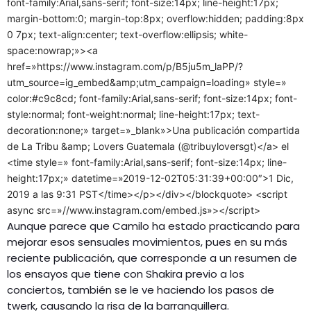
font-family:Arial,sans-serif; font-size:14px; line-height:17px;
margin-bottom:0; margin-top:8px; overflow:hidden; padding:8px
0 7px; text-align:center; text-overflow:ellipsis; white-
space:nowrap;»><a
href=»https://www.instagram.com/p/B5ju5m_laPP/?
utm_source=ig_embed&amp;utm_campaign=loading» style=»
color:#c9c8cd; font-family:Arial,sans-serif; font-size:14px; font-
style:normal; font-weight:normal; line-height:17px; text-
decoration:none;» target=»_blank»>Una publicación compartida
de La Tribu &amp; Lovers Guatemala (@tribuyloversgt)</a> el
<time style=» font-family:Arial,sans-serif; font-size:14px; line-
height:17px;» datetime=»2019-12-02T05:31:39+00:00″>1 Dic,
2019 a las 9:31 PST</time></p></div></blockquote> <script
async src=»//www.instagram.com/embed.js»></script>
Aunque parece que Camilo ha estado practicando para
mejorar esos sensuales movimientos, pues en su más
reciente publicación, que corresponde a un resumen de
los ensayos que tiene con Shakira previo a los
conciertos, también se le ve haciendo los pasos de
twerk, causando la risa de la barranquillera.