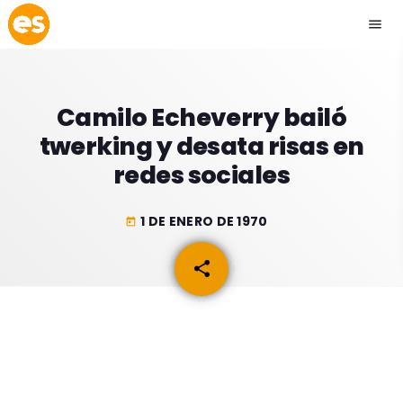
menu
close
Camilo Echeverry bailó
play_arrow
EMISIÓN LA PAZ
twerking y desata risas en
redes sociales
play_arrow
EMISIÓN COCHABAMBA
1 DE ENERO DE 1970
today
share
email
ESLATINO NEWS
keyboard_arrow_down
ESLATINO NEWS
LOS + TOP
ACTUALIDAD
PROGRAMACIÓN
ESPECTÁCULOS
INICIO