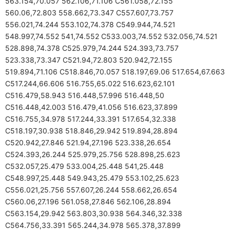
563.154,70.057 562.106,71.106 C561.058,72.155
560.06,72.803 558.662,73.347 C557.607,73.757
556.021,74.244 553.102,74.378 C549.944,74.521
548.997,74.552 541,74.552 C533.003,74.552 532.056,74.521
528.898,74.378 C525.979,74.244 524.393,73.757
523.338,73.347 C521.94,72.803 520.942,72.155
519.894,71.106 C518.846,70.057 518.197,69.06 517.654,67.663
C517.244,66.606 516.755,65.022 516.623,62.101
C516.479,58.943 516.448,57.996 516.448,50
C516.448,42.003 516.479,41.056 516.623,37.899
C516.755,34.978 517.244,33.391 517.654,32.338
C518.197,30.938 518.846,29.942 519.894,28.894
C520.942,27.846 521.94,27.196 523.338,26.654
C524.393,26.244 525.979,25.756 528.898,25.623
C532.057,25.479 533.004,25.448 541,25.448
C548.997,25.448 549.943,25.479 553.102,25.623
C556.021,25.756 557.607,26.244 558.662,26.654
C560.06,27.196 561.058,27.846 562.106,28.894
C563.154,29.942 563.803,30.938 564.346,32.338
C564.756,33.391 565.244,34.978 565.378,37.899