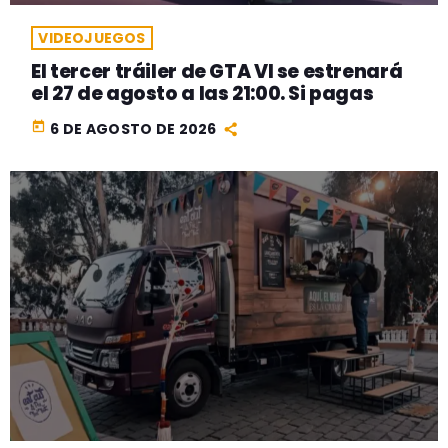
VIDEOJUEGOS
El tercer tráiler de GTA VI se estrenará
el 27 de agosto a las 21:00. Si pagas
today
6 DE AGOSTO DE 2026