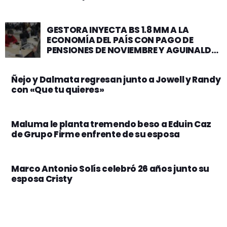
GESTORA INYECTA BS 1.8 MM A LA
ECONOMÍA DEL PAÍS CON PAGO DE
PENSIONES DE NOVIEMBRE Y AGUINALDO
2025 A JUBILADOS
Ñejo y Dalmata regresan junto a Jowell y Randy
con «Que tu quieres»
Maluma le planta tremendo beso a Eduin Caz
de Grupo Firme enfrente de su esposa
Marco Antonio Solís celebró 26 años junto su
esposa Cristy