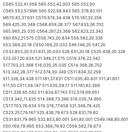
C565.522,41.056 565.552,42.003 565.552,50
C565.552,57.996 565.522,58.943 565.378,62.101
M570.82,37.631 C570.674,34.438 570.167,32.258
569.425,30.349 C568.659,28.377 567.633,26.702
565.965,25.035 C564.297,23.368 562.623,22.342
560.652,21.575 C558.743,20.834 556.562,20.326
553.369,20.18 C550.169,20.033 549.148,20 541,20
C532.853,20 531.831,20.033 528.631,20.18 C525.438,20.326
523.257,20.834 521.349,21.575 C519.376,22.342
517.703,23.368 516.035,25.035 C514.368,26.702
513.342,28.377 512.574,30.349 C511.834,32.258
511.326,34.438 511.181,37.631 C511.035,40.831 511,41.851
511,50 C511,58.147 511.035,59.17 511.181,62.369
C511.326,65.562 511.834,67.743 512.574,69.651
C513.342,71.625 514.368,73.296 516.035,74.965
C517.703,76.634 519.376,77.658 521.349,78.425
C523.257,79.167 525.438,79.673 528.631,79.82
C531.831,79.965 532.853,80.001 541,80.001 C549.148,80.001
550.169,79.965 553.369,79.82 C556.562,79.673