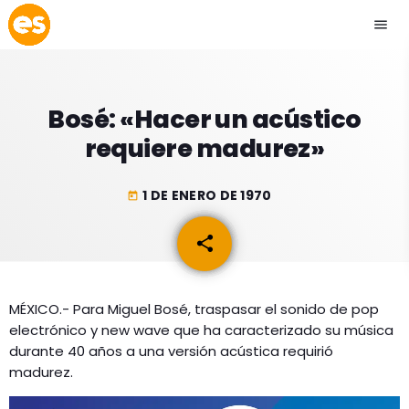
menu
close
Bosé: «Hacer un acústico
play_arrow
EMISIÓN LA PAZ
requiere madurez»
play_arrow
EMISIÓN COCHABAMBA
1 DE ENERO DE 1970
today
share
email
ESLATINO NEWS
keyboard_arrow_down
MÉXICO.- Para Miguel Bosé, traspasar el sonido de pop
ESLATINO NEWS
LOS + TOP
electrónico y new wave que ha caracterizado su música
ACTUALIDAD
durante 40 años a una versión acústica requirió
PROGRAMACIÓN
madurez.
ESPECTÁCULOS
INICIO