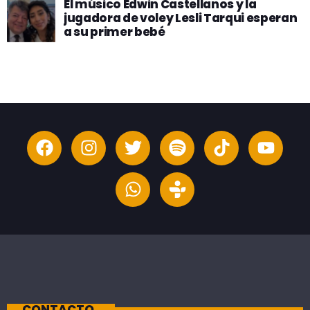
El músico Edwin Castellanos y la
jugadora de voley Lesli Tarqui esperan
a su primer bebé
CONTACTO