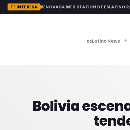
DESCUBRE LA RENOVADA WEB STATION DE ESLATINO RADI
TE INTERESA
esLatino News
play_
play_
V
P
Bolivia escen
tende