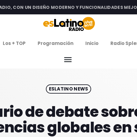
O, CON UN DISEÑO MODERNO Y FUNCIONALIDADES MEJORADA
clos
Los + TOP
Programación
Inicio
Radio Sple
arrow
EMISIÓN LA PAZ
menu
arrow
EMISIÓN COCHABAMBA
ESLATINO NEWS
IERNES DE ESTRENOS
ROGRAMACIÓN
ario de debate sobr
ncias globales en