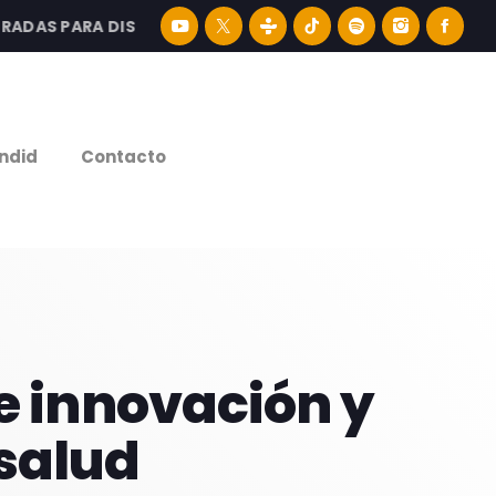
S PARA DISFRUTAR LA MEJOR MÚSICA LATINA Y CONTENID
e
ndid
Contacto
e innovación y
 salud