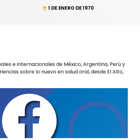
1 DE ENERO DE 1970
today
nales e internacionales de México, Argentina, Perú y
encias sobre lo nuevo en salud oral, desde El Alto,