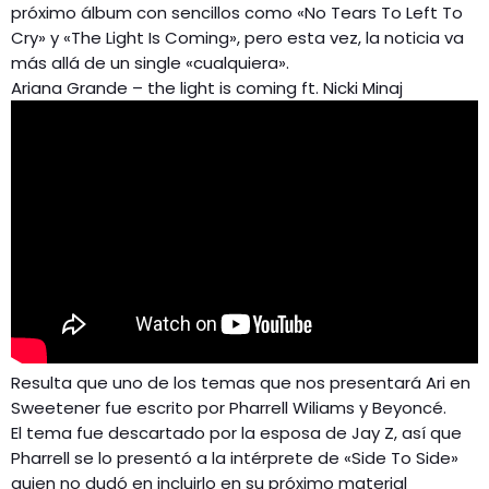
próximo álbum con sencillos como «No Tears To Left To
Cry» y «The Light Is Coming», pero esta vez, la noticia va
más allá de un single «cualquiera».
Ariana Grande – the light is coming ft. Nicki Minaj
Resulta que uno de los temas que nos presentará Ari en
Sweetener fue escrito por Pharrell Wiliams y Beyoncé.
El tema fue descartado por la esposa de Jay Z, así que
Pharrell se lo presentó a la intérprete de «Side To Side»
quien no dudó en incluirlo en su próximo material