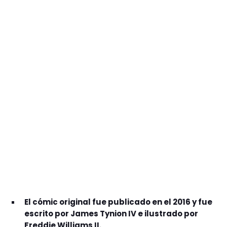
GEEKERS
MÚSICA
RADIO SPLENDID
ENTRETENIMIENTO
CONTACTO
El cómic original fue publicado en el 2016 y fue
escrito por James Tynion IV e ilustrado por
Freddie Williams II.