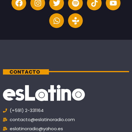
CONTACTO
(+591) 2-331164
contacto@eslatinoradio.com
eslatinoradio@yahoo.es