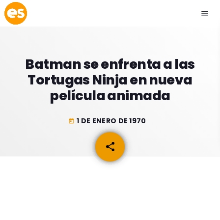
menu
close
Batman se enfrenta a las
play_arrow
EMISIÓN LA PAZ
Tortugas Ninja en nueva
película animada
play_arrow
EMISIÓN COCHABAMBA
1 DE ENERO DE 1970
today
share
email
ESLATINO NEWS
keyboard_arrow_down
ESLATINO NEWS
LOS + TOP
ACTUALIDAD
PROGRAMACIÓN
ESPECTÁCULOS
INICIO