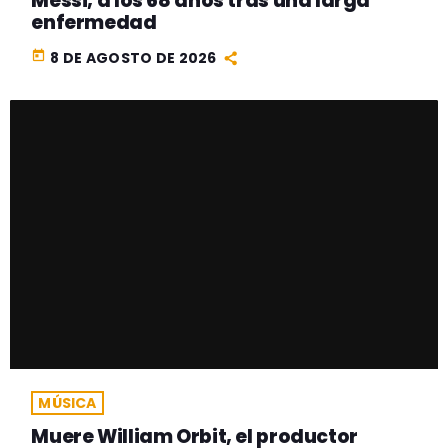
Messi, a los 68 años tras una larga
enfermedad
today
8 DE AGOSTO DE 2026
MÚSICA
Muere William Orbit, el productor