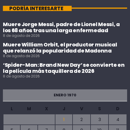
PODRÍA INTERESARTE
Muere Jorge Messi, padre de Lionel Messi, a
los 68 años tras una larga enfermedad
8 de agosto de 2026
Muere William Orbit, el productor musical
que relanzó la popularidad de Madonna
8 de agosto de 2026
‘Spider-Man: Brand New Day’ se convierte en
la película más taquillera de 2026
8 de agosto de 2026
ENERO 1970
L
M
X
J
V
S
D
1
2
3
4