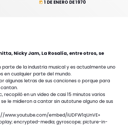
1 DE ENERO DE 1970
today
nitta, Nicky Jam, La Rosalía, entre otros, se
 parte de la industria musical y es actualmente uno
s en cualquier parte del mundo.
or algunas letras de sus canciones o porque para
 cantan.
, recopiló en un video de casi 15 minutos varios
se le midieron a cantar sin autotune alguno de sus
tps://www.youtube.com/embed/iUDFW1qUnVE»
play; encrypted-media; gyroscope; picture-in-