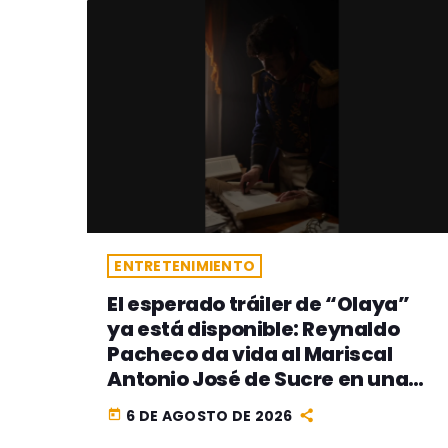
ENTRETENIMIENTO
El esperado tráiler de “Olaya”
ya está disponible: Reynaldo
Pacheco da vida al Mariscal
Antonio José de Sucre en una
de las producciones históricas
6 DE AGOSTO DE 2026
today
más ambiciosas del cine