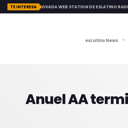
DESCUBRE LA RENOVADA WEB STATION DE ESLATINO RADIO,
TE INTERESA
esLatino News
play_
play_
V
Anuel AA termi
P