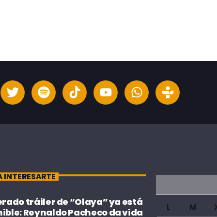
A INTERESARTE
erado tráiler de “Olaya” ya está
L
M
nible: Reynaldo Pacheco da vida