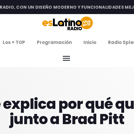
IO, CON UN DISEÑO MODERNO Y FUNCIONALIDADES MEJORA
clos
Los + TOP
Programación
Inicio
Radio Sple
arrow
EMISIÓN LA PAZ
menu
arrow
EMISIÓN COCHABAMBA
IERNES DE ESTRENOS
 explica por qué q
ROGRAMACIÓN
junto a Brad Pitt