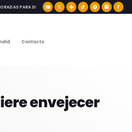
DAS PARA DISFRUTAR LA MEJOR MÚSICA LATINA Y CONTENI
e
ndid
Contacto
uiere envejecer