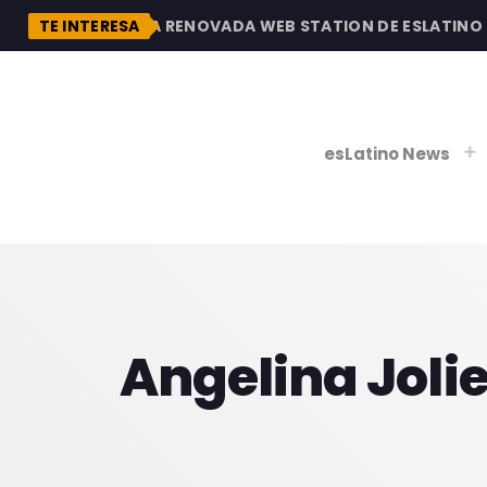
DESCUBRE LA RENOVADA WEB STATION DE ESLATINO RAD
TE INTERESA
esLatino News
play_
play_
V
Angelina Jolie
P