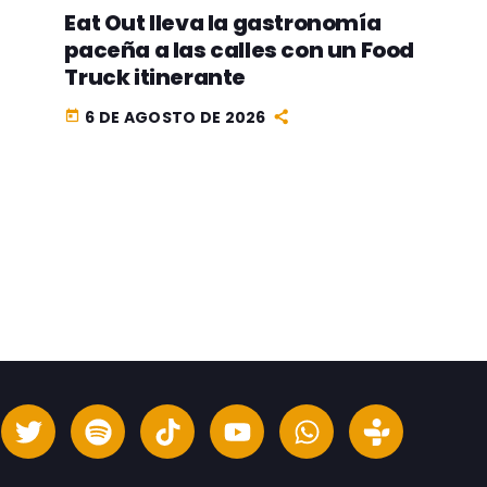
Eat Out lleva la gastronomía
paceña a las calles con un Food
Truck itinerante
6 DE AGOSTO DE 2026
today