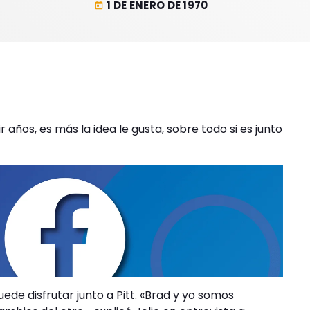
1 DE ENERO DE 1970
today
años, es más la idea le gusta, sobre todo si es junto
uede disfrutar junto a Pitt. «Brad y yo somos