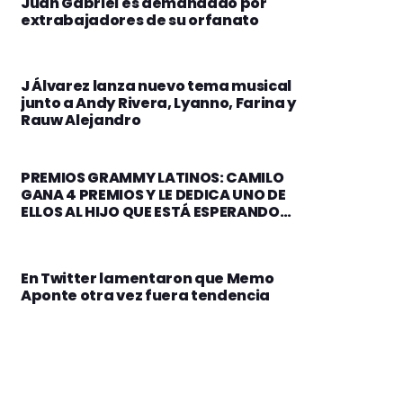
Juan Gabriel es demandado por
extrabajadores de su orfanato
J Álvarez lanza nuevo tema musical
junto a Andy Rivera, Lyanno, Farina y
Rauw Alejandro
PREMIOS GRAMMY LATINOS: CAMILO
GANA 4 PREMIOS Y LE DEDICA UNO DE
ELLOS AL HIJO QUE ESTÁ ESPERANDO
CON EVALUNA
En Twitter lamentaron que Memo
Aponte otra vez fuera tendencia