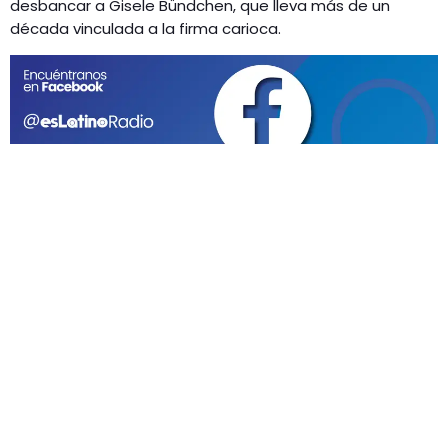
GEEKERS
desbancar a Gisele Bündchen, que lleva más de un
década vinculada a la firma carioca.
MÚSICA
RADIO SPLENDID
ENTRETENIMIENTO
CONTACTO