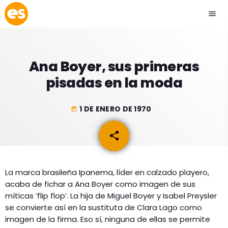
menu
close
Ana Boyer, sus primeras
play_arrow
EMISIÓN LA PAZ
pisadas en la moda
play_arrow
EMISIÓN COCHABAMBA
1 DE ENERO DE 1970
today
share
email
ESLATINO NEWS
keyboard_arrow_down
La marca brasileña Ipanema, líder en calzado playero,
ESLATINO NEWS
LOS + TOP
acaba de fichar a Ana Boyer como imagen de sus
ACTUALIDAD
míticas ’flip flop’. La hija de Miguel Boyer y Isabel Preysler
PROGRAMACIÓN
se convierte así en la sustituta de Clara Lago como
ESPECTÁCULOS
imagen de la firma. Eso sí, ninguna de ellas se permite
INICIO