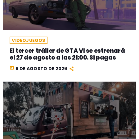
VIDEOJUEGOS
El tercer tráiler de GTA VI se estrenará
el 27 de agosto a las 21:00. Si pagas
today
6 DE AGOSTO DE 2026