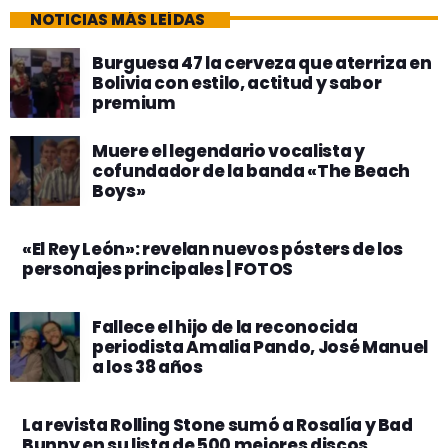
NOTICIAS MÁS LEÍDAS
Burguesa 47 la cerveza que aterriza en
Bolivia con estilo, actitud y sabor
premium
Muere el legendario vocalista y
cofundador de la banda «The Beach
Boys»
«El Rey León»: revelan nuevos pósters de los
personajes principales | FOTOS
Fallece el hijo de la reconocida
periodista Amalia Pando, José Manuel
a los 38 años
La revista Rolling Stone sumó a Rosalía y Bad
Bunny en su lista de 500 mejores discos